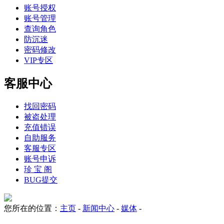
账号授权
账号管理
查询角色
防沉迷
密码修改
VIP专区
客服中心
找回密码
被盗处理
充值错误
自助服务
客服专区
账号申诉
珍 宝 阁
BUG提交
您所在的位置：
主页
-
新闻中心
-
媒体
-