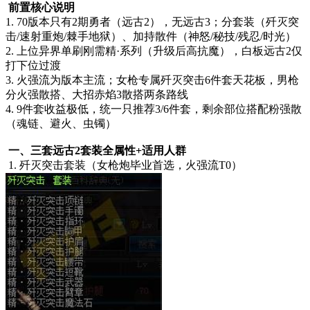
前置核心说明
1. 70版本只有2期勇者（远古2），无远古3；分套装（歼灭突
击/速射重炮/棘手地狱）、加持散件（神怒/秘技/残忍/时光）
2. 上位异界单刷刚需精·系列（升级后高抗魔），白板远古2仅
打下位过渡
3. 火强流为版本主流；女枪专属歼灭突击6件套天花板，男枪
分火强散搭、大招赤焰3散搭两条路线
4. 9件套收益极低，统一只推荐3/6件套，剩余部位搭配粉强散
（魂链、避火、虫镯）
一、三套远古2套装全属性+适用人群
1. 歼灭突击套装（女枪炮毕业首选，火强流T0）