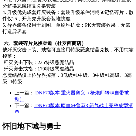
分解换恶魔结晶兑换套装
4. 升级优先成套歼灭装备：套装升级单件消耗50记忆碎片，散
件仅25，开荒先升级套装堆抗魔
5. 异界装备仅用于刷图、单刷堆抗魔；PK无套装效果，无需
打造异界套
六、套装碎片兑换渠道（杜罗西商店）
缺歼灭突击下装、戒指可直接用特级恶魔结晶兑换，不用纯靠
掉落：
歼灭突击下装：225特级恶魔结晶
歼灭突击戒指：170特级恶魔结晶
恶魔结晶仅上位异界掉落，3低级=1中级、3中级=1高级、3高
级=1特级
上一篇：
DNF70版本 重火器奥义（枪炮师转职自带被
动）
下一篇：
DNF70版本 暗血6+鲁莽3 怒气战士完整成型清
单
怀旧地下城与勇士