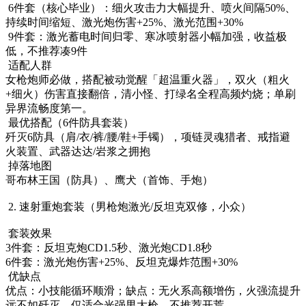
6件套（核心毕业）：细火攻击力大幅提升、喷火间隔50%、
持续时间缩短、激光炮伤害+25%、激光范围+30%
9件套：激光蓄电时间归零、寒冰喷射器小幅加强，收益极
低，不推荐凑9件
适配人群
女枪炮师必做，搭配被动觉醒「超温重火器」，双火（粗火
+细火）伤害直接翻倍，清小怪、打绿名全程高频灼烧；单刷
异界流畅度第一。
最优搭配（6件防具套装）
歼灭6防具（肩/衣/裤/腰/鞋+手镯），项链灵魂猎者、戒指避
火装置、武器达达/岩浆之拥抱
掉落地图
哥布林王国（防具）、鹰犬（首饰、手炮）
2. 速射重炮套装（男枪炮激光/反坦克双修，小众）
套装效果
3件套：反坦克炮CD1.5秒、激光炮CD1.8秒
6件套：激光炮伤害+25%、反坦克爆炸范围+30%
优缺点
优点：小技能循环顺滑；缺点：无火系高额增伤，火强流提升
远不如歼灭，仅适合光强男大枪，不推荐开荒。