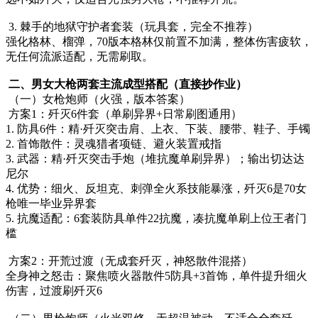
3. 棘手的地狱守护者套装（玩具套，完全不推荐）
强化格林、榴弹，70版本格林仅前置不加满，整体伤害疲软，
无任何流派适配，无需刷取。
二、男女大枪两套主流成型搭配（直接抄作业）
（一）女枪炮师（火强，版本答案）
方案1：歼灭6件套（单刷异界+日常刷图通用）
1. 防具6件：精·歼灭突击肩、上衣、下装、腰带、鞋子、手镯
2. 首饰散件：灵魂猎者项链、避火装置戒指
3. 武器：精·歼灭突击手炮（堆抗魔单刷异界）；输出切达达
尼尔
4. 优势：细火、反坦克、刺弹全火系技能暴涨，歼灭6是70女
枪唯一毕业异界套
5. 抗魔适配：6套装防具单件22抗魔，凑抗魔单刷上位王者门
槛
方案2：开荒过渡（无成套歼灭，神怒散件混搭）
全身神之怒击：聚焦喷火器散件5防具+3首饰，单件提升细火
伤害，过渡刷歼灭6
（二）男枪炮师（火光双修，无超温被动，不适合全套歼