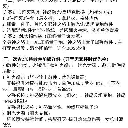
灭）
方案1：3歼灭防具+神怒激光/反坦克散搭（均衡火+光）
1. 3件歼灭3件套（肩衣裤），拿粗火、格林增伤
2. 腰带、鞋子、首饰全部神之怒击激光炮/反坦克炮散件
3. 适配野猪5件套毕业路线，兼顾细火持续、激光单体爆发
方案2：纯大招散搭（压缩/量子爆发流）
全身神之怒击：X1压缩量子炮、神之怒击量子爆弹散件，主
打无色爆发，清小怪偏弱，适合BOSS速刷
三、远古2加持散件前缀详解（开荒无套装时优先捡）
70散件分4类，火强流只捡神之怒击、时光之源，减CD散件仅
辅助：
1. 神之怒击（毕业输出散件，优先级最高）
直接提升对应技能攻击力，单件加成：武器18%、上下衣
9%、肩腰鞋8%、项链6%、首饰5%
火强必捡：神怒聚焦喷火器（细火）、神怒反坦克炮、神怒
FM92刺弹炮
光强男枪必捡：神怒激光炮、神怒压缩量子炮
2. 时光之源（细火专属）
延长喷火持续时间，搭配歼灭6提升灼烧总伤害，女枪过渡
优选