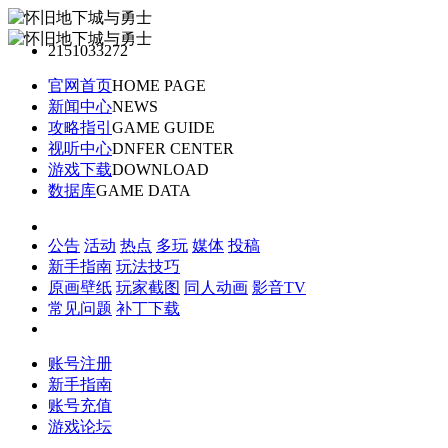
2151033272
官网首页
HOME PAGE
新闻中心
NEWS
攻略指引
GAME GUIDE
视听中心
DNFER CENTER
游戏下载
DOWNLOAD
数据库
GAME DATA
公告
活动
热点
多玩
媒体
投稿
新手指南
玩法技巧
原画壁纸
玩家截图
同人动画
影音TV
常见问题
补丁下载
账号注册
新手指南
账号充值
游戏论坛