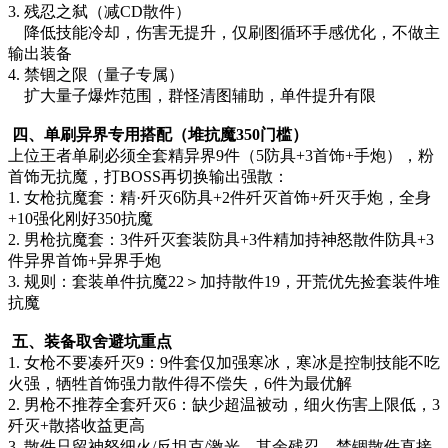
3. 残忍之弑（减CD散件）
降低技能冷却，伤害无提升，仅刷图循环手感优化，不做主
输出装备
4. 禁锢之限（量子专属）
扩大量子爆炸范围，群怪清图辅助，单件提升有限
四、单刷异界专用搭配（堆抗魔350门槛）
上位王者单刷必须全套精异界9件（5防具+3首饰+手炮），粉
首饰无抗魔，打BOSS再切换输出强散：
1. 女枪抗魔套：精·歼灭6防具+2件歼灭首饰+歼灭手炮，全身
+10强化刚好350抗魔
2. 男枪抗魔套：3件歼灭套装防具+3件精加持神怒散件防具+3
件异界首饰+异界手炮
3. 规则：套装单件抗魔22＞加持散件19，开荒优先捡套装件堆
抗魔
五、装备取舍避坑重点
1. 女枪不要凑歼灭9：9件套仅加强寒冰，寒冰是控制技能不吃
火强，牺牲首饰强力散件得不偿失，6件为最优解
2. 男枪不推荐全套歼灭6：缺少超温被动，细火伤害上限低，3
歼灭+散搭收益更高
3. 散件只留神怒细火/反坦克/激光，其余残忍、禁锢散件直接