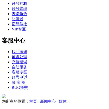
账号授权
账号管理
查询角色
防沉迷
密码修改
VIP专区
客服中心
找回密码
被盗处理
充值错误
自助服务
客服专区
账号申诉
珍 宝 阁
BUG提交
您所在的位置：
主页
-
新闻中心
-
媒体
-