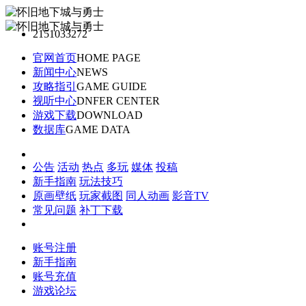
2151033272
官网首页
HOME PAGE
新闻中心
NEWS
攻略指引
GAME GUIDE
视听中心
DNFER CENTER
游戏下载
DOWNLOAD
数据库
GAME DATA
公告
活动
热点
多玩
媒体
投稿
新手指南
玩法技巧
原画壁纸
玩家截图
同人动画
影音TV
常见问题
补丁下载
账号注册
新手指南
账号充值
游戏论坛