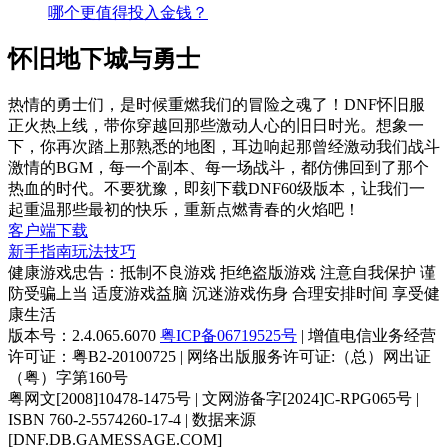
下一篇：
阿拉德大陆充钱哪个职业最强？战士VS法师，
哪个更值得投入金钱？
怀旧地下城与勇士
热情的勇士们，是时候重燃我们的冒险之魂了！DNF怀旧服
正火热上线，带你穿越回那些激动人心的旧日时光。想象一
下，你再次踏上那熟悉的地图，耳边响起那曾经激动我们战斗
激情的BGM，每一个副本、每一场战斗，都仿佛回到了那个
热血的时代。不要犹豫，即刻下载DNF60级版本，让我们一
起重温那些最初的快乐，重新点燃青春的火焰吧！
客户端下载
新手指南
玩法技巧
健康游戏忠告：抵制不良游戏 拒绝盗版游戏 注意自我保护 谨
防受骗上当 适度游戏益脑 沉迷游戏伤身 合理安排时间 享受健
康生活
版本号：2.4.065.6070
粤ICP备06719525号
| 增值电信业务经营
许可证：粤B2-20100725 | 网络出版服务许可证:（总）网出证
（粤）字第160号
粤网文[2008]10478-1475号 | 文网游备字[2024]C-RPG065号 |
ISBN 760-2-5574260-17-4 | 数据来源