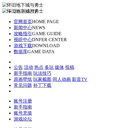
2151033272
官网首页
HOME PAGE
新闻中心
NEWS
攻略指引
GAME GUIDE
视听中心
DNFER CENTER
游戏下载
DOWNLOAD
数据库
GAME DATA
公告
活动
热点
多玩
媒体
投稿
新手指南
玩法技巧
原画壁纸
玩家截图
同人动画
影音TV
常见问题
补丁下载
账号注册
新手指南
账号充值
游戏论坛