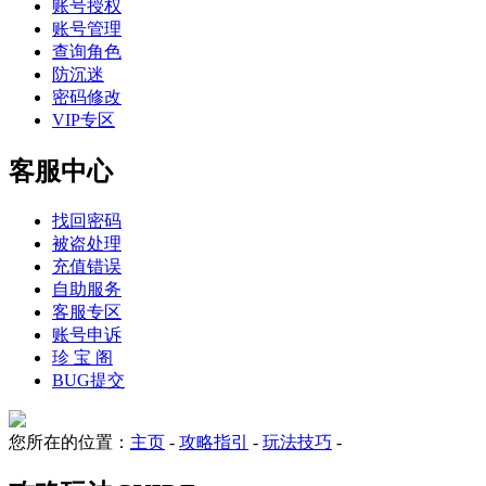
账号授权
账号管理
查询角色
防沉迷
密码修改
VIP专区
客服中心
找回密码
被盗处理
充值错误
自助服务
客服专区
账号申诉
珍 宝 阁
BUG提交
您所在的位置：
主页
-
攻略指引
-
玩法技巧
-