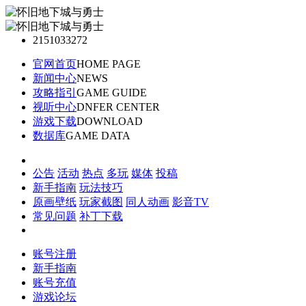
2151033272
官网首页
HOME PAGE
新闻中心
NEWS
攻略指引
GAME GUIDE
视听中心
DNFER CENTER
游戏下载
DOWNLOAD
数据库
GAME DATA
公告
活动
热点
多玩
媒体
投稿
新手指南
玩法技巧
原画壁纸
玩家截图
同人动画
影音TV
常见问题
补丁下载
账号注册
新手指南
账号充值
游戏论坛