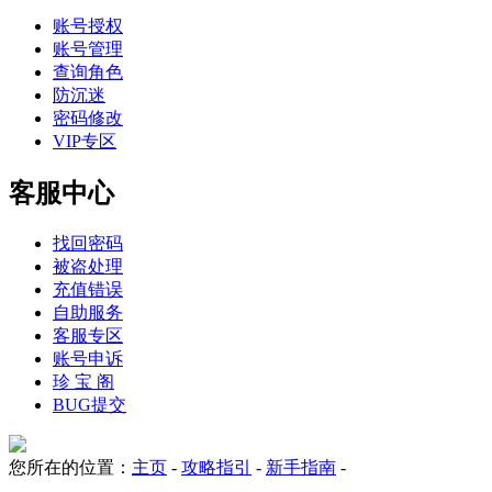
账号授权
账号管理
查询角色
防沉迷
密码修改
VIP专区
客服中心
找回密码
被盗处理
充值错误
自助服务
客服专区
账号申诉
珍 宝 阁
BUG提交
您所在的位置：
主页
-
攻略指引
-
新手指南
-